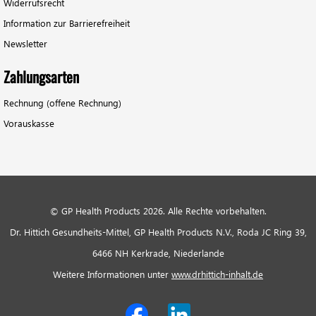
Widerrufsrecht
Information zur Barrierefreiheit
Newsletter
Zahlungsarten
Rechnung (offene Rechnung)
Vorauskasse
© GP Health Products 2026. Alle Rechte vorbehalten.
Dr. Hittich Gesundheits-Mittel, GP Health Products N.V., Roda JC Ring 39,
6466 NH Kerkrade, Niederlande
Weitere Informationen unter
www.drhittich-inhalt.de
Social Media Links
Facebook
LinkedIn