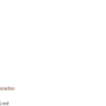
t arthro
0
und