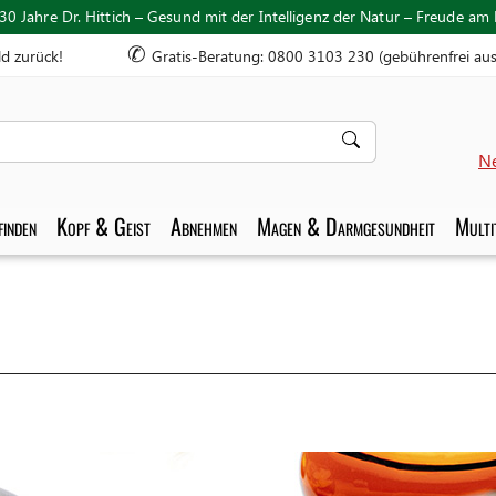
30 Jahre Dr. Hittich – Gesund mit der Intelligenz der Natur – Freude am
✆
ld zurück!
Gratis-Beratung: 0800 3103 230 (gebührenfrei au
Ne
inden
Kopf & Geist
Abnehmen
Magen & Darmgesundheit
Multi