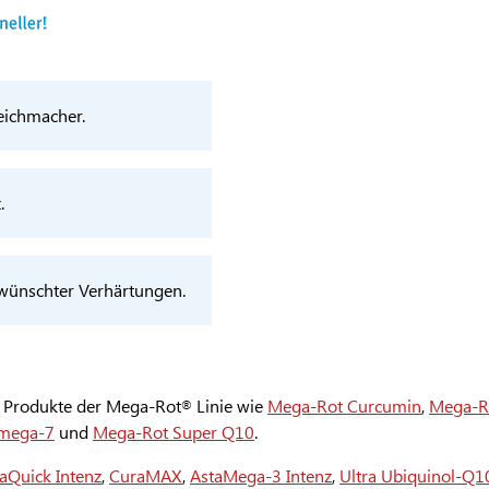
eichmacher.
.
rwünschter Verhärtungen.
le Produkte der Mega-Rot
Linie wie
Mega-Rot Curcumin
,
Mega-Ro
®
mega-7
und
Mega-Rot Super Q10
.
aQuick Intenz
,
CuraMAX
,
AstaMega-3 Intenz
,
Ultra Ubiquinol-Q1