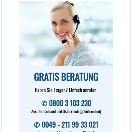
nehme es jetzt 4 Jahre. Danke
für dieses tolle Gesundheits-
Mittel.
Gerlinde Zeil,
19348 Perleberg
Lieber Dr. Hittich, ich nehme
Ihre Gesundheits-Mittel und
bin sehr zufrieden. Ich
schätze besonders Ultra
Curcumin Forte, was ich schon
GRATIS BERATUNG
seit Jahren nehme.
Elfriede Salmon,
Haben Sie Fragen? Einfach anrufen:
53902 Bad Münstereifel
✆ 0800 3 103 230
Aus Deutschland und Österreich (gebührenfrei)
✆ 0049 - 211 99 33 021