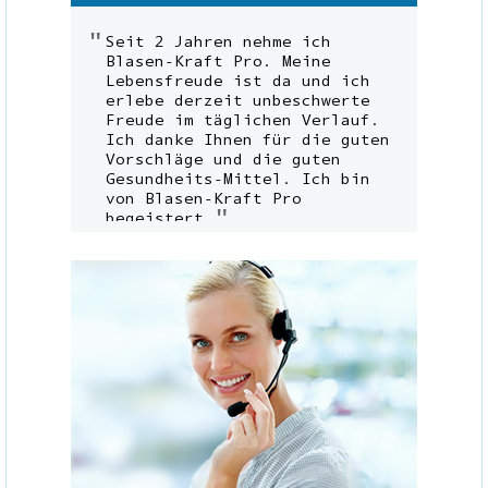
Seit 2 Jahren nehme ich
Blasen-Kraft Pro. Meine
Lebensfreude ist da und ich
erlebe derzeit unbeschwerte
Freude im täglichen Verlauf.
Ich danke Ihnen für die guten
Vorschläge und die guten
Gesundheits-Mittel. Ich bin
von Blasen-Kraft Pro
begeistert.
Gustav Hartig,
45701 Herten
Dank Blasen-Kraft Pro fühle
ich mich, kurz vor meinem 70.
Geburtstag stehend,
vollkommen fit und
pudelwohl.
Margarete Wehner,