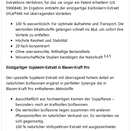
Extraktions-Verfahren, für das sie sogar ein Patent erhielten! (US
5906848). Im Ergebnis entsteht der einzigartige Kürbiskern-Extrakt
EFLA
940
mit überragenden Vorteilen:
®
100 %
wasserlöslich: Für optimale Aufnahme und Transport. Die
wertvollen Inhaltsstoffe gelangen schnell ins Blut, um sofort ihre
Vorteile zu entfalten.
Höchste Reinheit und Stabilität
20-fach konzentriert
Ohne unerwünschte, fetthaltige Bestandteile
3,4,5
Wissenschaftliche Studien bestätigen die Naturkraft
Einzigartiger Sojakeim-Extrakt in
Blasen-Kraft Pro
Der spezielle Sojakeim-Extrakt mit überragend hohem Anteil an
natürlichen Isoflavonen ergänzt in perfekter Synergie die in
Blasen-Kraft Pro
enthaltenen Aktivstoffe.
Ausschließlich aus hochwertigen Keimen der Sojapflanze –
besonders reich an kraftvollen Isoflavonen.
Die wertvollen Isoflavone liegen zusammen mit anderen
Pflanzenstoffen im natürlichen Verbund vor. So verstärken sie
sich gegenseitig.
100 %
natürlicher Vollspektrum-Extrakt mit ausgezeichneter