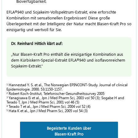
Bioverfügbarkeit.
EFLA
940
und Sojakeim-Vollspektrum-Extrakt, eine erforschte
®
Kombination mit sensationellen Ergebnissen! Diese große
Überlegenheit mit der Intelligenz der Natur macht
Blasen-Kraft Pro
so
einzigartig und wertvoll für Sie.
Dr. Reinhard Hittich klärt auf:
„Nur
Blasen-Kraft Pro
enthält die einzigartige Kombination aus
dem Kürbiskern-Spezial-Extrakt
EFLA
940
und isoflavonreichem
®
Sojakeim-Extrakt.“
Hannestad Y. S. et al., The Norwegian EPINCONT-Study. Journal of clinical
1
Epidemiologie. 2000. 53:1150-1157.
Robert Koch-Institut, Telefonischer Gesundheitssurvey 2005
2
Yanagisawa Ei et al., Jpn J Med Pharm Sci, 2003 vol 50 (3); Sogabe H and
3
Terado T, Jpn J Med Pharm Sci, 2001 vol 46 (5)
Terado T et al., Jpn J Med Pharm Sci, 2004 vol 52 (4)
4
Hata K et al., Jpn J Med Pharm Sci, 2005 vol 54 (3)
5
Begeisterte Kunden über
Blasen-Kraft Pro