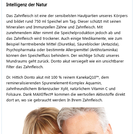
Intelligenz der Natur
Das Zahnfleisch ist eine der sensibelsten Hautpartien unseres Körpers
und bildet rund 750 ml Speichel am Tag. Dieser schützt mit seinen
Mineralien und Immunzellen Zähne und Zahnfleisch. Mit
zunehmendem Alter nimmt die Speichelproduktion jedoch ab und
das Zahnfleisch wird trockener. Auch einige Medikamente, wie zum
Beispiel harntreibende Mittel (Diuretika), Säureblocker (Antazida),
Psychopharmaka oder bestimmte Allergiemittel (Antihistaminika)
können den Speichelfluss behindern. Der wichtige Schutz unseres
Mundraums geht zurück. Donto akut versiegelt wie ein unsichtbarer
Filter das Zahnfleisch.
Dr. Hittich Donto akut mit
100 %
reinem KanekaQ10™, dem
remineralisierenden Spurenelement-Komplex Aquamin,
zahnfreundlichem Birkenzucker Xylit, natürlichem Vitamin C und
Folsäure. Dank MAXEffect
kommen die wertvollen Aktivstoffe direkt
®
dort an, wo sie gebraucht werden: In Ihrem Zahnfleisch.