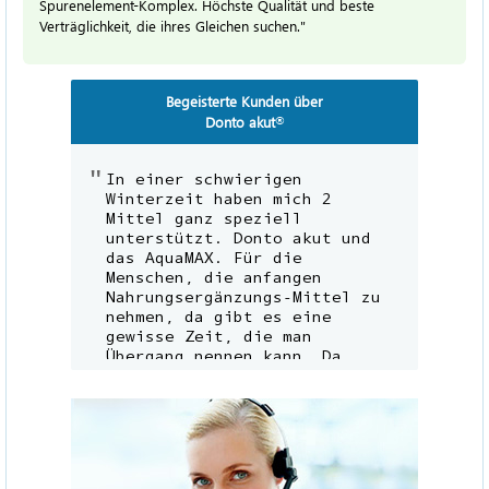
Spurenelement-Komplex. Höchste Qualität und beste
Verträglichkeit, die ihres Gleichen suchen."
Begeisterte Kunden über
Donto akut
®
In einer schwierigen
Winterzeit haben mich 2
Mittel ganz speziell
unterstützt. Donto akut und
das AquaMAX. Für die
Menschen, die anfangen
Nahrungsergänzungs-Mittel zu
nehmen, da gibt es eine
gewisse Zeit, die man
Übergang nennen kann. Da
heißt es aushalten,
durchhalten und von manchen
Dingen sich enthalten. Heute
kann ich das Gesundheits-
Mittel Mega-Rot Super Q10 nur
empfehlen.