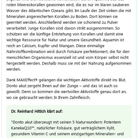
roten Meereskorallen gewonnen wird, die es nur im klaren sauberen
Wasser des Atlantischen Ozeans gibt. Im Laufe der Zeit sinken die mit
Mineralien angereicherten Korallen zu Boden. Dort können sie
geerntet werden. Anschließend werden sie schonend zu Pulver
verarbeitet. Junge Korallen sind davon strikt ausgenommen. So
schützen wir die künftige Entstehung von Korallen und damit eine
wichtige Ressource für Natur und unsere Gesundheit. Aquamin ist
reich an Calcium, Kupfer und Mangan. Diese einmalige
Nährstoffkombination wird durch Folsäure perfektioniert, die für den
menschlichen Organismus essenziell ist und vom Körper selbst nicht
hergestellt werden. Deshalb muss sie mit der Nahrung aufgenommen
werden.
Dank MAXEffect
gelangen die wichtigen Aktivstoffe direkt ins Blut.
®
Donto akut zergeht Ihnen auf der Zunge – und das ist auch so
gewollt. Denn so kommen die wertvollen Aktivstoffe genau dort an,
wo sie gebraucht werden: In Ihrem Zahnfleisch.
Dr. Reinhard Hittich klärt auf:
"Donto akut überzeugt mit seinen 5 Naturwundern: Potentem
KanekaQ10™, natürlicher Folsäure, gut verträglichem Xylit,
gesundem Vitamin C und seinem einzigartigen Mineralien- und