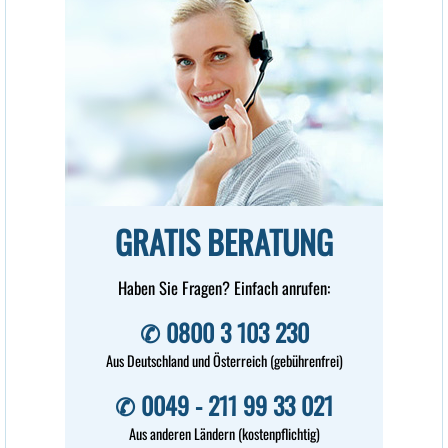
Seit einem viertel Jahr nehme
ich Ihr Prosta-Kraft. Ich
hatte vorher so viel
probiert, alles nicht zu
meiner Zufriedenheit. Jetzt
geht es mir richtig gut.
Edgar Seifert,
75417 Mühlacker
GRATIS BERATUNG
Ich nehme Prosta-Kraft seit
Haben Sie Fragen? Einfach anrufen:
Monaten und bin von der guten
Erfahrung sehr überrascht.
✆ 0800 3 103 230
Heinz Streit,
Aus Deutschland und Österreich (gebührenfrei)
97082 Würzburg
✆ 0049 - 211 99 33 021
Aus anderen Ländern (kostenpflichtig)