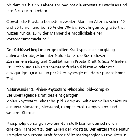
Ab dem 40. bis 45. Lebensjahr beginnt die Prostata zu wachsen und
ihre Struktur zu ändern.
Obwohl die Prostata bei jedem zweiten Mann im Alter zwischen 40
und 50 Jahren und bei 80 % der 70- bis
80-Jährigen
vergrößert ist,
nutzen nur ca. 15 % der Männer die Möglichkeit einer
1
Vorsorgeuntersuchung.
Der Schlüssel liegt in der geballten Kraft spezieller, sorgfältig
aufeinander abgestimmter Naturstoffe, die Sie in dieser
Zusammensetzung und Qualität nur in
Prosta-Kraft
Intenz N
finden.
Dr. Hittich und sein Forscherteam fanden
6 Naturwunder
von
einzigartiger Qualität. In perfekter Synergie mit dem Spurenelement
Zink.
Naturwunder 1:
Pinien-Phytosterol-Phospholipid-Komplex
Die überragende Kraft des einzigartigen
Pinien-Phytosterol-Phospholipid-Komplex
. Mit dem vollen Spektrum
aus Beta Sitosterol, Sitostanol, Campesterol, Campestanol und
weiterer Sterole.
Phospholipide sorgen wie ein Nährstoff-Taxi für den schnellen
direkten Transport zu den Zellen der Prostata. Der einzigartige Natur-
Komplex von
Prosta-Kraft
Intenz N
ist marktgängigen Produkten in