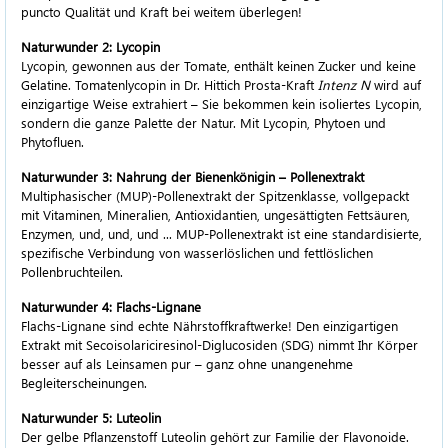
puncto Qualität und Kraft bei weitem überlegen!
Naturwunder 2: Lycopin
Lycopin, gewonnen aus der Tomate, enthält keinen Zucker und keine
Gelatine. Tomatenlycopin in Dr. Hittich
Prosta-Kraft
Intenz N
wird auf
einzigartige Weise extrahiert – Sie bekommen kein isoliertes Lycopin,
sondern die ganze Palette der Natur. Mit Lycopin, Phytoen und
Phytofluen.
Naturwunder 3: Nahrung der Bienenkönigin – Pollenextrakt
Multiphasischer (MUP)-Pollenextrakt der Spitzenklasse, vollgepackt
mit Vitaminen, Mineralien, Antioxidantien, ungesättigten Fettsäuren,
Enzymen, und, und, und ... MUP-Pollenextrakt ist eine standardisierte,
spezifische Verbindung von wasserlöslichen und fettlöslichen
Pollenbruchteilen.
Naturwunder 4: Flachs-Lignane
Flachs-Lignane sind echte Nährstoffkraftwerke! Den einzigartigen
Extrakt mit Secoisolariciresinol-Diglucosiden (SDG) nimmt Ihr Körper
besser auf als Leinsamen pur – ganz ohne unangenehme
Begleiterscheinungen.
Naturwunder 5: Luteolin
Der gelbe Pflanzenstoff Luteolin gehört zur Familie der Flavonoide.