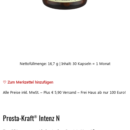
Tastenkombination
aktiviert
den
Screenreader,
der
Ihnen
beim
Navigieren
und
Interagieren
im
Nettofüllmenge: 16,7 g | Inhalt: 30 Kapseln = 1 Monat
Inhalt
hilft.
♡ Zum Merkzettel hinzufügen
Alle Preise inkl. MwSt. – Plus € 5,90 Versand – Frei Haus ab nur 100 Euro!
Prosta-Kraft
Intenz N
®