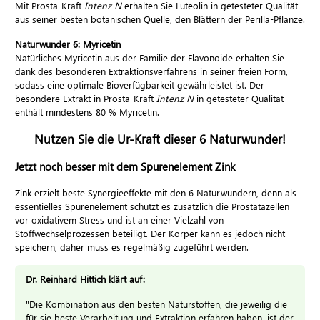
Mit
Prosta-Kraft
Intenz N
erhalten Sie Luteolin in getesteter Qualität
aus seiner besten botanischen Quelle, den Blättern der Perilla-Pflanze.
Naturwunder 6: Myricetin
Natürliches Myricetin aus der Familie der Flavonoide erhalten Sie
dank des besonderen Extraktionsverfahrens in seiner freien Form,
sodass eine optimale Bioverfügbarkeit gewährleistet ist. Der
besondere Extrakt in
Prosta-Kraft
Intenz N
in getesteter Qualität
enthält mindestens 80 % Myricetin.
Nutzen Sie die Ur-Kraft dieser 6 Naturwunder!
Jetzt noch besser mit dem Spurenelement Zink
Zink erzielt beste Synergieeffekte mit den 6 Naturwundern, denn als
essentielles Spurenelement schützt es zusätzlich die Prostatazellen
vor oxidativem Stress und ist an einer Vielzahl von
Stoffwechselprozessen beteiligt. Der Körper kann es jedoch nicht
speichern, daher muss es regelmäßig zugeführt werden.
Dr. Reinhard Hittich klärt auf:
"Die Kombination aus den besten Naturstoffen, die jeweilig die
für sie beste Verarbeitung und Extraktion erfahren haben, ist der