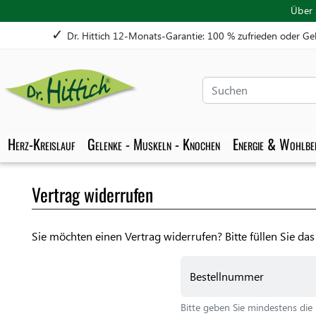
Willkommen
Über 
beim
✓
Dr. Hittich 12-Monats-Garantie: 100 % zufrieden oder Ge
All-
in-
One-
Suchen
Screenreader
für
Barrierefreiheit.
Herz-Kreislauf
Gelenke - Muskeln - Knochen
Energie & Wohlbef
Um
den
All-
Vertrag widerrufen
in-
One-
Screenreader
Sie möchten einen Vertrag widerrufen? Bitte füllen Sie da
für
Barrierefreiheit
Bestellnummer
zu
starten,
Bitte geben Sie mindestens d
drücken