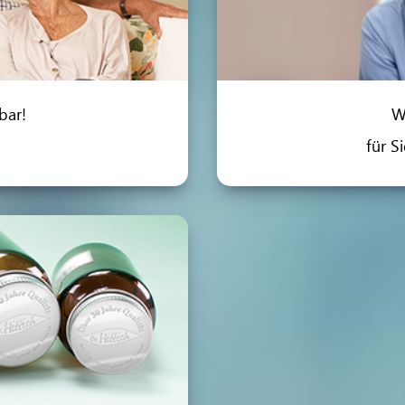
bar!
W
für S