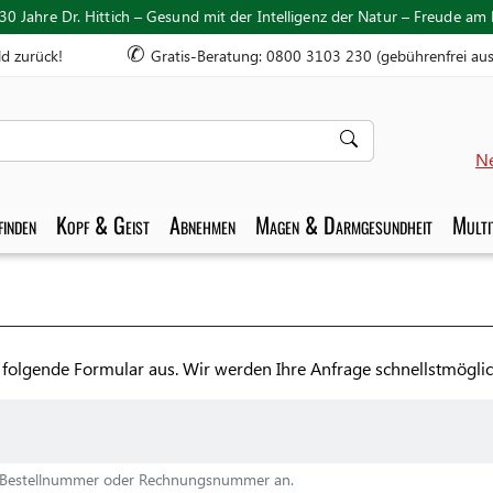
30 Jahre Dr. Hittich – Gesund mit der Intelligenz der Natur – Freude am
✆
ld zurück!
Gratis-Beratung: 0800 3103 230 (gebührenfrei au
Ne
inden
Kopf & Geist
Abnehmen
Magen & Darmgesundheit
Multi
s folgende Formular aus. Wir werden Ihre Anfrage schnellstmöglic
ie Bestellnummer oder Rechnungsnummer an.