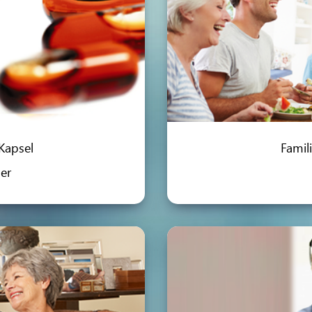
Kapsel
Famil
er