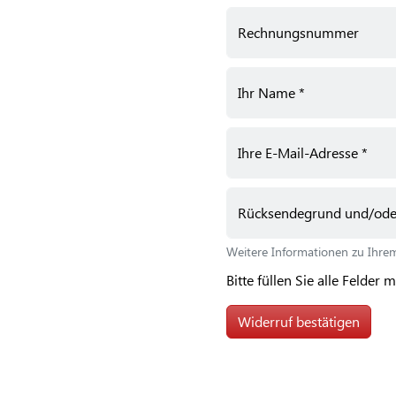
Sie
Rechnungsnummer
„Strg
+
/“.
Ihr Name
Diese
Tastenkombination
aktiviert
Ihre E-Mail-Adresse
den
Screenreader,
der
Rücksendegrund und/oder 
Ihnen
beim
Weitere Informationen zu Ihrem
Navigieren
Bitte füllen Sie alle Felder 
und
Interagieren
Widerruf bestätigen
im
Inhalt
hilft.